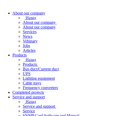
About our company
Назад
About our company
About our company
Services
News
Vebinary
Jobs
Articles
Products
Назад
Products
Bus duct/Current duct
UPS
Lighting equipment
Cable trays
Frequency converters
Completed projects
Service and support
Назад
Service and support
Service
SNMP Card Software and Manual