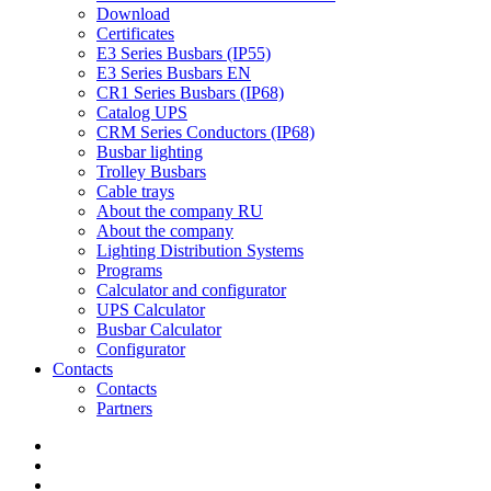
Download
Certificates
E3 Series Busbars (IP55)
E3 Series Busbars EN
CR1 Series Busbars (IP68)
Catalog UPS
CRM Series Conductors (IP68)
Busbar lighting
Trolley Busbars
Cable trays
About the company RU
About the company
Lighting Distribution Systems
Programs
Calculator and configurator
UPS Calculator
Busbar Calculator
Configurator
Contacts
Contacts
Partners