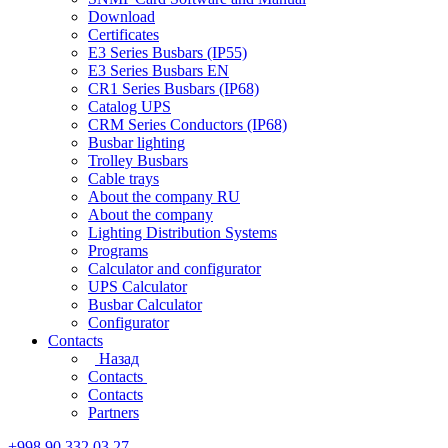
Download
Certificates
E3 Series Busbars (IP55)
E3 Series Busbars EN
CR1 Series Busbars (IP68)
Catalog UPS
CRM Series Conductors (IP68)
Busbar lighting
Trolley Busbars
Cable trays
About the company RU
About the company
Lighting Distribution Systems
Programs
Calculator and configurator
UPS Calculator
Busbar Calculator
Configurator
Contacts
Назад
Contacts
Contacts
Partners
+998 90 332 03 27