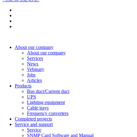
About our company
About our company
Services
News
Vebinary
Jobs
Articles
Products
Bus duct/Current duct
UPS
Lighting equipment
Cable trays
Frequency converters
Completed projects
Service and support
Service
SNMP Card Software and Manual